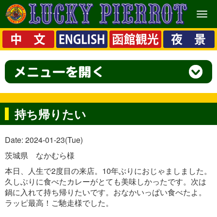
メ
ニ
ュ
ー
持ち帰りたい
Date: 2024-01-23(Tue)
茨城県 なかむら様
本日、人生で2度目の来店。10年ぶりにおじゃましました。
久しぶりに食べたカレーがとても美味しかったです。次は
鍋に入れて持ち帰りたいです。おなかいっぱい食べたよ。
ラッピ最高！ご馳走様でした。