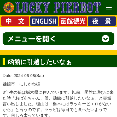
メ
ニ
ュ
ー
函館に引越したいなぁ
Date: 2024-06-08(Sat)
函館市 にしかわ様
3年生の孫は栃木県に住んでいます。以前、函館に遊びに来
た時「おばあちゃん、僕、函館に引越したいなぁ」と突然
言い出しました。理由は「栃木にはラッキーピエロがない
から」と言うのです。ラッピは毎日でも食べたいようで
す。何しろ太っています。