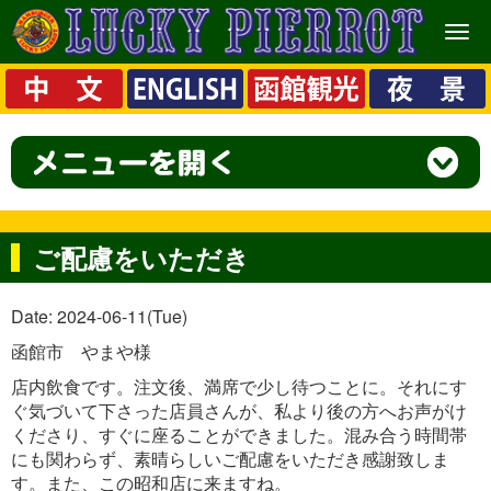
メ
ニ
ュ
ー
ご配慮をいただき
Date: 2024-06-11(Tue)
函館市 やまや様
店内飲食です。注文後、満席で少し待つことに。それにす
ぐ気づいて下さった店員さんが、私より後の方へお声がけ
くださり、すぐに座ることができました。混み合う時間帯
にも関わらず、素晴らしいご配慮をいただき感謝致しま
す。また、この昭和店に来ますね。