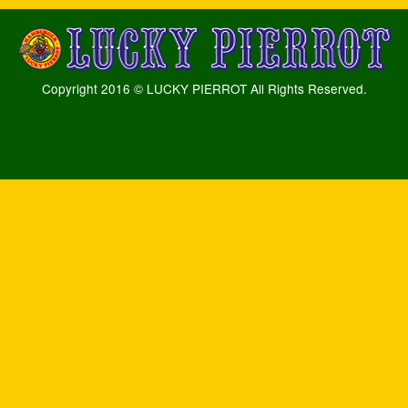
Copyright 2016 © LUCKY PIERROT All Rights Reserved.