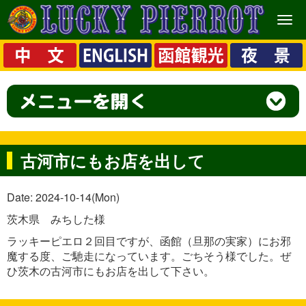
メ
ニ
ュ
ー
古河市にもお店を出して
Date: 2024-10-14(Mon)
茨木県 みちした様
ラッキーピエロ２回目ですが、函館（旦那の実家）にお邪
魔する度、ご馳走になっています。ごちそう様でした。ぜ
ひ茨木の古河市にもお店を出して下さい。