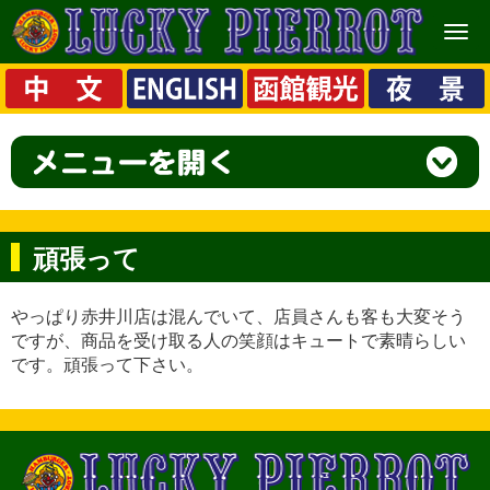
メ
ニ
ュ
ー
頑張って
やっぱり赤井川店は混んでいて、店員さんも客も大変そう
ですが、商品を受け取る人の笑顔はキュートで素晴らしい
です。頑張って下さい。