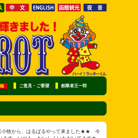
ご意見・ご要望
創業者王一郎
様 今日は苫小牧から、はるばるやって来ました★★ 今
います。いつも、おいしくいただいてます★