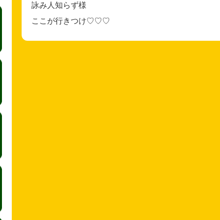
詠み人知らず様
ここが行きつけ♡♡♡