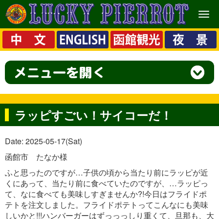
メ
ニ
ュ
ー
ラッピすごい！サイコーだ！
Date: 2025-05-17(Sat)
函館市 たなか様
ふと思ったのですが…子供の頃から当たり前にラッピが近
くにあって、当たり前に食べていたのですが、…ラッピっ
て、なに食べても美味しすぎませんか?!今日はフライドポ
テトを注文しました。フライドポテトってこんなにも美味
しいかと!!!ハンバーガーはずっっっしり重くて、旦那も、大