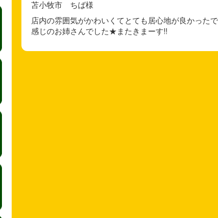
苫小牧市 ちば様
店内の雰囲気がかわいくてとても居心地が良かったで
感じのお姉さんでした★またきまーす!!