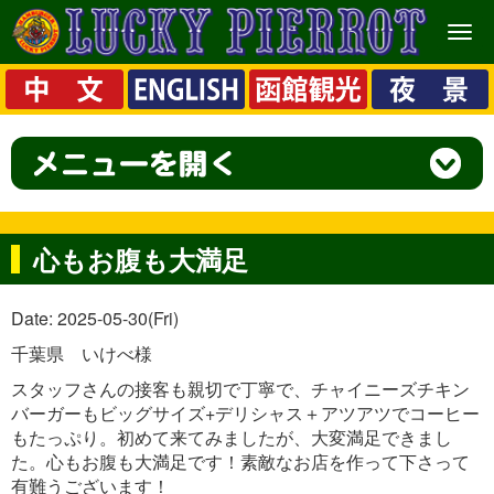
メ
ニ
ュ
ー
心もお腹も大満足
Date: 2025-05-30(Fri)
千葉県 いけべ様
スタッフさんの接客も親切で丁寧で、チャイニーズチキン
バーガーもビッグサイズ+デリシャス＋アツアツでコーヒー
もたっぷり。初めて来てみましたが、大変満足できまし
た。心もお腹も大満足です！素敵なお店を作って下さって
有難うございます！