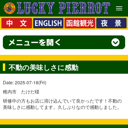
メ
ニ
ュ
ー
不動の美味しさに感動
Date: 2025-07-18(Fri)
稚内市 たけだ様
研修中の方もお店に溶け込んでいて良かったです！不動の
美味しさに感動してます。久しぶりなので感動しました。