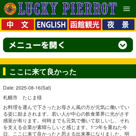
メ
ニ
ュ
ー
ここに来て良かった
Date: 2025-08-16(Sat)
札幌市 たじま様
お料理を運んで下さったお母さん風の方が元気に働いてい
る姿に励まされます。若い人が中心の飲食業界に光がさす
感覚が有ります。何時までも元気で働いて欲しいし、それ
を支える企業が素晴らしいと感じます。1つ年を重ねた今
日、ここに来て良かったと思える出来事になりました。明