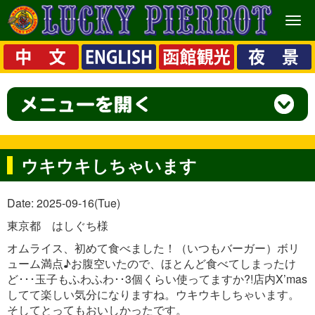
メ
ニ
ュ
ー
ウキウキしちゃいます
Date: 2025-09-16(Tue)
東京都 はしぐち様
オムライス、初めて食べました！（いつもバーガー）ボリ
ューム満点♪お腹空いたので、ほとんど食べてしまったけ
ど･･･玉子もふわふわ･･3個くらい使ってますか?!店内X’mas
してて楽しい気分になりますね。ウキウキしちゃいます。
そしてとってもおいしかったです。