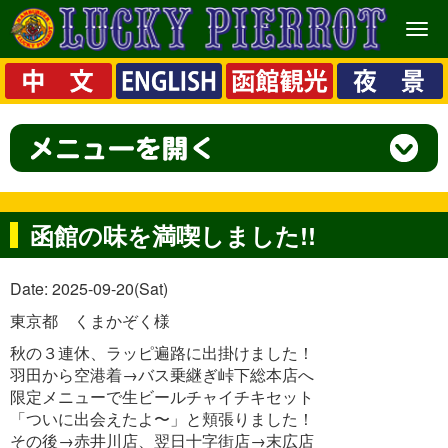
メ
ニ
ュ
ー
函館の味を満喫しました!!
Date: 2025-09-20(Sat)
東京都 くまかぞく様
秋の３連休、ラッピ遍路に出掛けました！
羽田から空港着→バス乗継ぎ峠下総本店へ
限定メニューで生ビールチャイチキセット
「ついに出会えたよ〜」と頬張りました！
その後→赤井川店、翌日十字街店→末広店