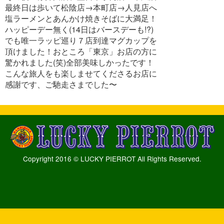
最終日は歩いて松陰店→本町店→人見店へ
塩ラーメンとあんかけ焼きそばに大満足！
ハッピーデー無く(14日はバースデーも!?)
でも唯一ラッピ巡り７店到達マグカップを
頂けました！おところ「東京」お店の方に
驚かれました(笑)全部美味しかったです！
こんな旅人をも楽しませてくださるお店に
感謝です、ご馳走さまでした〜
Copyright 2016 © LUCKY PIERROT All Rights Reserved.