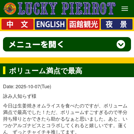
メ
ニ
ュ
ー
ボリューム満点で最高
Date: 2025-10-07(Tue)
詠み人知らず様
今日は生姜焼きオムライスを食べたのですが、ボリューム
満点で最高でした！ただ、ボリュームすごすぎるので半分
持ち帰りとかできたら助かるなぁと思いました。あと、い
つかアルゴナビスとコラボしてくれると嬉しいです。蓮く
ん ずっとチャイチキ推してます。