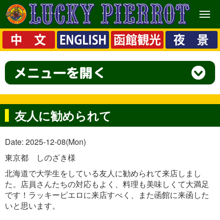
メ
ニ
ュ
ー
友人に勧められて
Date: 2025-12-08(Mon)
東京都 しのざき様
北海道で大学生をしている友人に勧められて来店しまし
た。店員さんたちの対応もよく、料理も美味しくて大満足
です！ラッキーピエロに来店すべく、また函館に来函した
いと思います。