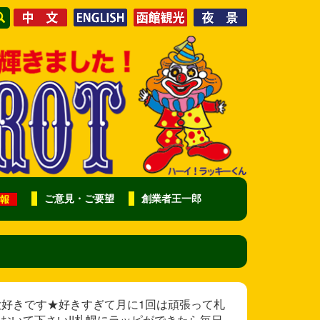
ご意見・ご要望
創業者王一郎
様 ラッピ大好きです★好きすぎて月に1回は頑張って札
おいて下さい!!札幌にラッピができたら毎日