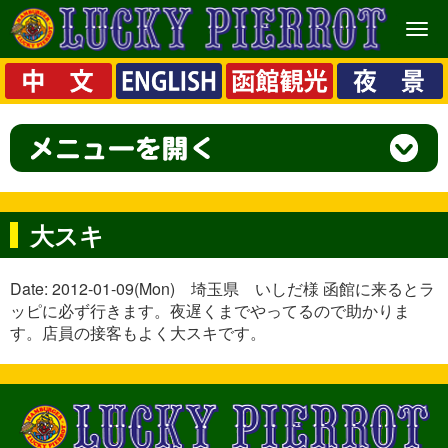
メ
ニ
ュ
ー
大スキ
Date: 2012-01-09(Mon) 埼玉県 いしだ様 函館に来るとラ
ッピに必ず行きます。夜遅くまでやってるので助かりま
す。店員の接客もよく大スキです。