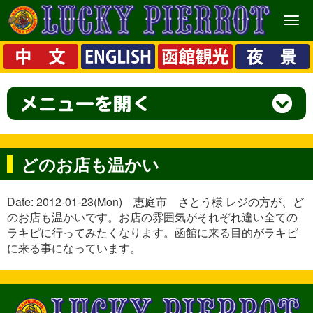
メ
ニ
ュ
ー
どのお店も温かい
Date: 2012-01-23(Mon) 恵庭市 さとう様 レジの方が、ど
のお店も温かいです。お店の雰囲気がそれぞれ違い全ての
ラキピに行ってみたくなります。函館に来る目的がラキピ
に来る事になっています。