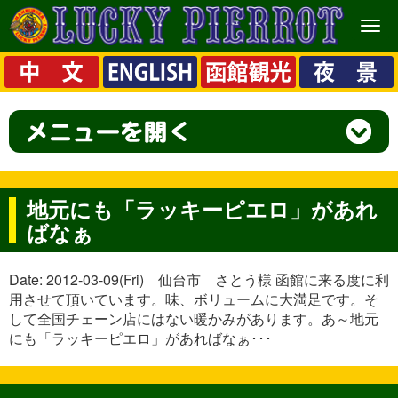
メ
ニ
ュ
ー
地元にも「ラッキーピエロ」があれ
ばなぁ
Date: 2012-03-09(Fri) 仙台市 さとう様 函館に来る度に利
用させて頂いています。味、ボリュームに大満足です。そ
して全国チェーン店にはない暖かみがあります。あ～地元
にも「ラッキーピエロ」があればなぁ･･･