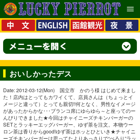
メ
ニ
ュ
ー
おいしかったデス
Date: 2012-03-12(Mon) 国立市 かのう様 はじめて来まし
た！店内はとってもカワイくて、店員さんは（ちょっとイ
メージと違って）とっても親切!!何となく、男性なイメージ
があったからかな･･･ブランコ席にゆらゆら～と座ってのー
んびりできました★今回はチャイニーズチキンバーガーの
SETとラッキーエッグバーガー、ゆず茶を注文。本物ウー
ロン茶は香りからgood!ゆず茶はホッとひといき★チャイニ
ーズチキンバーガーは思ってたよりあっさりで“ぺろり”ラッ