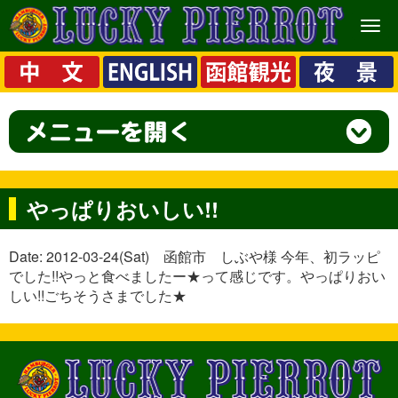
メ
ニ
ュ
ー
やっぱりおいしい!!
Date: 2012-03-24(Sat) 函館市 しぶや様 今年、初ラッピ
でした!!やっと食べましたー★って感じです。やっぱりおい
しい!!ごちそうさまでした★