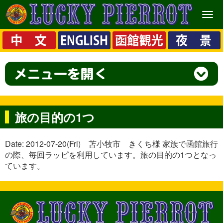
メ
ニ
ュ
ー
旅の目的の1つ
Date: 2012-07-20(Fri) 苫小牧市 きくち様 家族で函館旅行
の際、毎回ラッピを利用しています。旅の目的の1つとなっ
ています。