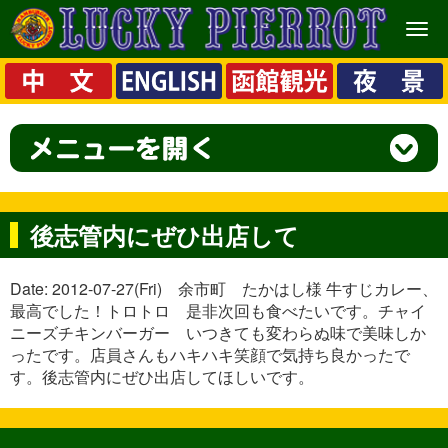
メ
ニ
ュ
ー
後志管内にぜひ出店して
Date: 2012-07-27(Fri) 余市町 たかはし様 牛すじカレー、
最高でした！トロトロ 是非次回も食べたいです。チャイ
ニーズチキンバーガー いつきても変わらぬ味で美味しか
ったです。店員さんもハキハキ笑顔で気持ち良かったで
す。後志管内にぜひ出店してほしいです。