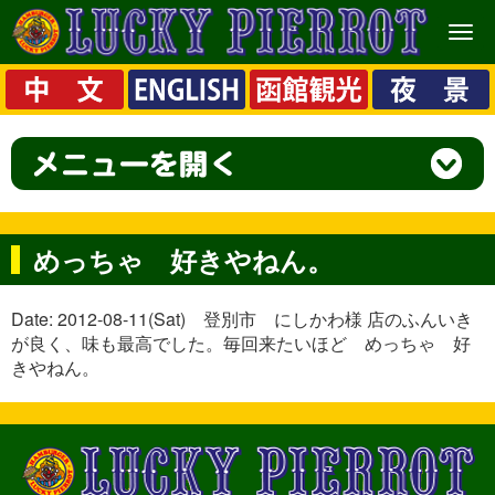
メ
ニ
ュ
ー
めっちゃ 好きやねん。
Date: 2012-08-11(Sat) 登別市 にしかわ様 店のふんいき
が良く、味も最高でした。毎回来たいほど めっちゃ 好
きやねん。