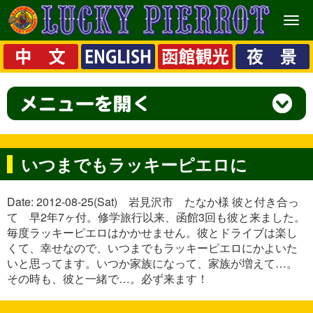
メ
ニ
ュ
ー
いつまでもラッキーピエロに
Date: 2012-08-25(Sat) 岩見沢市 たなか様 彼と付き合っ
て 早2年7ヶ付。修学旅行以来、函館3回も彼と来ました。
毎度ラッキーピエロはかかせません。彼とドライブは楽し
くて、幸せなので、いつまでもラッキーピエロにかよいた
いと思ってます。いつか家族になって、家族が増えて…。
その時も、彼と一緒で…。必ず来ます！