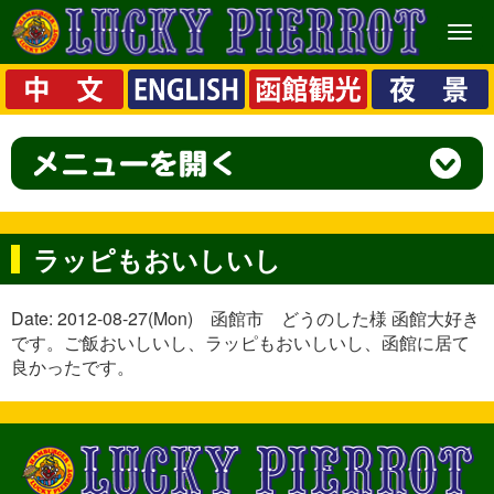
メ
ニ
ュ
ー
ラッピもおいしいし
Date: 2012-08-27(Mon) 函館市 どうのした様 函館大好き
です。ご飯おいしいし、ラッピもおいしいし、函館に居て
良かったです。