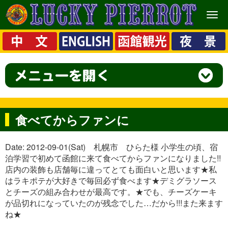
メ
ニ
ュ
ー
食べてからファンに
Date: 2012-09-01(Sat) 札幌市 ひらた様 小学生の頃、宿
泊学習で初めて函館に来て食べてからファンになりました!!
店内の装飾も店舗毎に違ってとても面白いと思います★私
はラキポテが大好きで毎回必ず食べます★デミグラソース
とチーズの組み合わせが最高です。★でも、チーズケーキ
が品切れになっていたのが残念でした…だから!!!また来ます
ね★