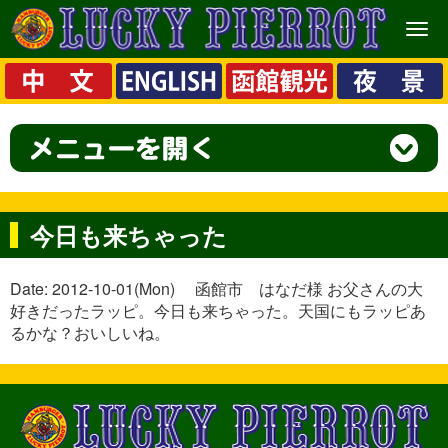
メ
ニ
ュ
ー
今日も来ちゃった
Date: 2012-10-01(Mon) 函館市 はなだ様 お父さんの大
好きだったラッピ。今日も来ちゃった。天国にもラッピあ
るかな？おいしいね。