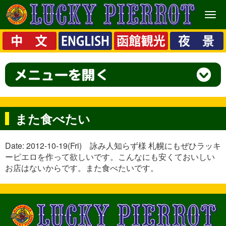
メ
ニ
ュ
ー
また食べたい
Date: 2012-10-19(Fri) 詠み人知らず様 札幌にもぜひラッキ
ーピエロを作って欲しいです。こんなにも安くておいしい
お店はないからです。また食べたいです。