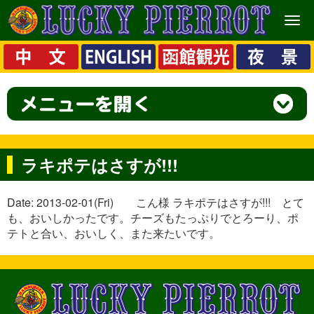
メ
ニ
ュ
ー
ラキポテはさすが!!!
Date: 2013-02-01(Fri) こん様 ラキポテはさすが!!! とて
も、おいしかったです。チーズもたっぷりでとろーり、ポ
テトと合い、おいしく、また来たいです。