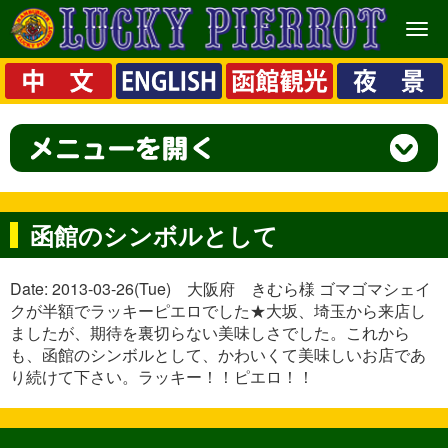
メ
ニ
ュ
ー
函館のシンボルとして
Date: 2013-03-26(Tue) 大阪府 きむら様 ゴマゴマシェイ
クが半額でラッキーピエロでした★大坂、埼玉から来店し
ましたが、期待を裏切らない美味しさでした。これから
も、函館のシンボルとして、かわいくて美味しいお店であ
り続けて下さい。ラッキー！！ピエロ！！