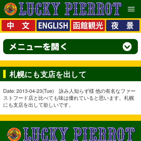
メ
ニ
ュ
ー
札幌にも支店を出して
Date: 2013-04-23(Tue) 詠み人知らず様 他の有名なファー
ストフード店と比べても味は優れていると思います。札幌
にも支店を出して欲しいです。