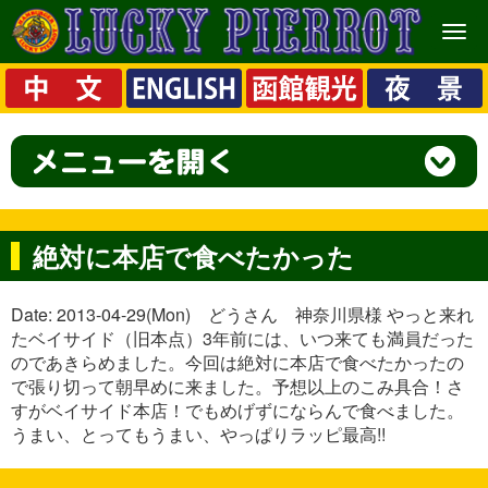
メ
ニ
ュ
ー
絶対に本店で食べたかった
Date: 2013-04-29(Mon) どうさん 神奈川県様 やっと来れ
たベイサイド（旧本点）3年前には、いつ来ても満員だった
のであきらめました。今回は絶対に本店で食べたかったの
で張り切って朝早めに来ました。予想以上のこみ具合！さ
すがベイサイド本店！でもめげずにならんで食べました。
うまい、とってもうまい、やっぱりラッピ最高!!