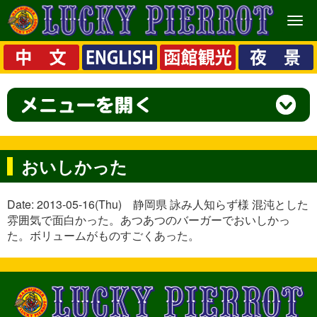
メ
ニ
ュ
ー
おいしかった
Date: 2013-05-16(Thu) 静岡県 詠み人知らず様 混沌とした
雰囲気で面白かった。あつあつのバーガーでおいしかっ
た。ボリュームがものすごくあった。