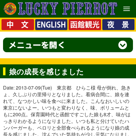
メ
ニ
ュ
ー
娘の成長を感じました
Date: 2013-07-09(Tue) 東京都 ひらこ様 母が倒れ、急き
ょ、久しぶりの里帰りとなりました。看病合間に、娘を連
れて、なつかしい味を食べに来ました。こんなおいしいの
東京にないよー。いつもと変わりなく、味、ボリュームと
もに200点。保育園時代と函館ですごした娘も8才、味がは
っきりわかるようになりました。いつも私と分けていたハ
ンバーガーも、ペロリと全部食べられるようになり娘の成
長を感じました。沈んでいた気持ちが少し元気になりまし