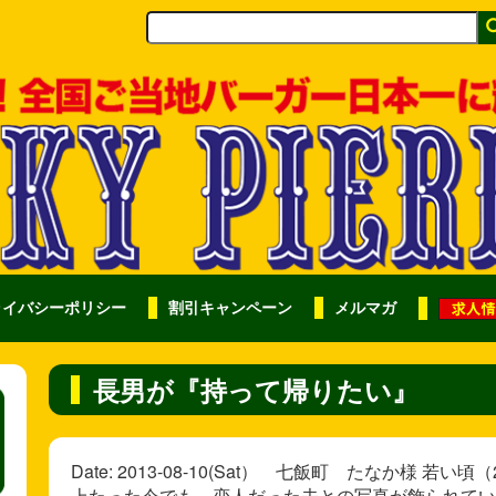
ライバシーポリシー
割引キャンペーン
メルマガ
長男が『持って帰りたい』
Date: 2013-08-10(Sat） 七飯町 たなか様 
上たった今でも、恋人だった夫との写真が飾られてい