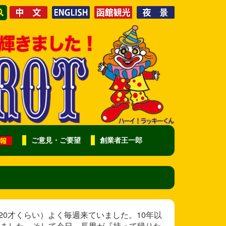
ご意見・ご要望
創業者王一郎
若い頃（20才くらい）よく毎週来ていました。10年以
ました。そして今日、長男が『持って帰りた