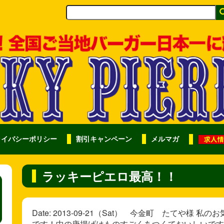
ライバシーポリシー
割引キャンペーン
メルマガ
ラッキーピエロ最高！！
Date: 2013-09-21（Sat） 今金町 たてや
です！中の唐揚げはものすごくあつくておいしいです