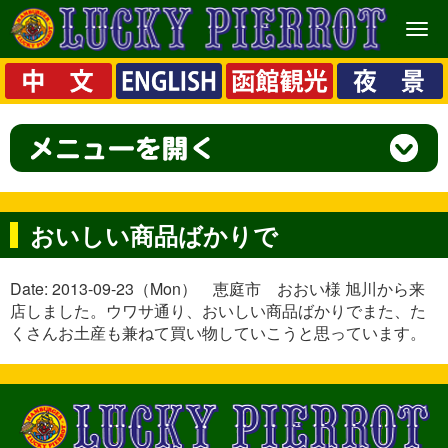
メ
ニ
ュ
ー
おいしい商品ばかりで
Date: 2013-09-23（Mon） 恵庭市 おおい様 旭川から来
店しました。ウワサ通り、おいしい商品ばかりでまた、た
くさんお土産も兼ねて買い物していこうと思っています。