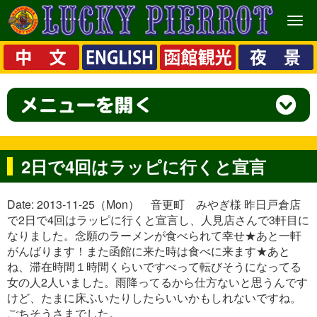
メ
ニ
ュ
ー
2日で4回はラッピに行くと宣言
Date: 2013-11-25（Mon） 音更町 みやぎ様 昨日戸倉店
で2日で4回はラッピに行くと宣言し、人見店さんで3軒目に
なりました。念願のラーメンが食べられて幸せ★あと一軒
がんばります！また函館に来た時は食べに来ます★あと
ね、滞在時間１時間くらいですべって転びそうになってる
女の人2人いました。雨降ってるから仕方ないと思うんです
けど、たまに床ふいたりしたらいいかもしれないですね。
ごちそうさまでした。