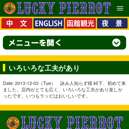
メ
ニ
ュ
ー
いろいろな工夫があり
Date: 2013-12-03（Tue） 詠み人知らず様 峠下、初めて来
ました。店内がとても広く、いろいろな工夫があり楽しか
ったです。いつもラッピはおいしいです。