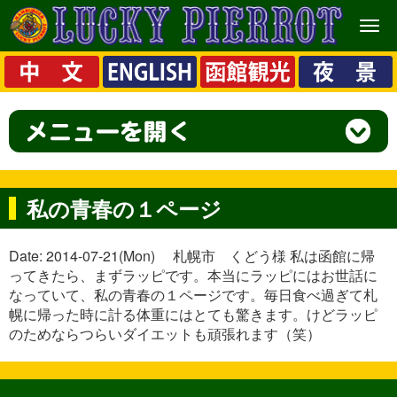
メ
ニ
ュ
ー
私の青春の１ページ
Date: 2014-07-21(Mon) 札幌市 くどう様 私は函館に帰
ってきたら、まずラッピです。本当にラッピにはお世話に
なっていて、私の青春の１ページです。毎日食べ過ぎて札
幌に帰った時に計る体重にはとても驚きます。けどラッピ
のためならつらいダイエットも頑張れます（笑）