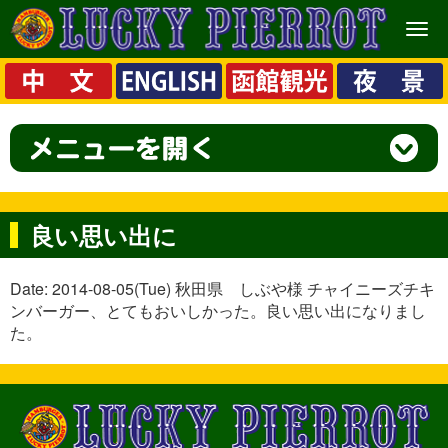
メ
ニ
ュ
ー
良い思い出に
Date: 2014-08-05(Tue) 秋田県 しぶや様 チャイニーズチキ
ンバーガー、とてもおいしかった。良い思い出になりまし
た。