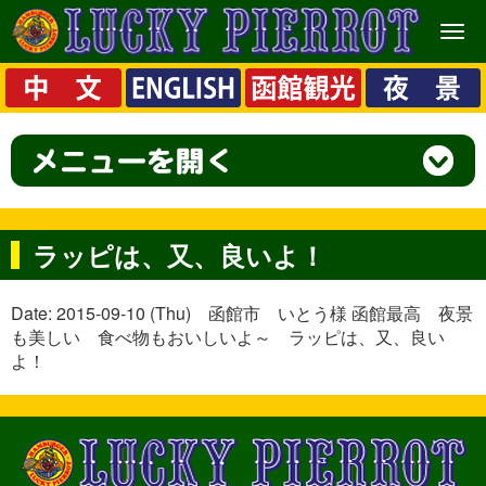
メ
ニ
ュ
ー
ラッピは、又、良いよ！
Date: 2015-09-10 (Thu) 函館市 いとう様 函館最高 夜景
も美しい 食べ物もおいしいよ～ ラッピは、又、良い
よ！