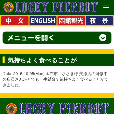
メ
ニ
ュ
ー
気持ちよく食べることが
Date: 2015-10-05(Mon) 函館市 ささき様 美原店の研修中
の店員さんがとても一生懸命で気持ちよく食べることがで
きました。