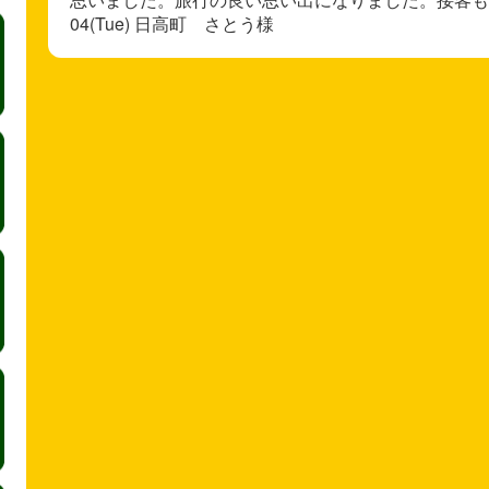
04(Tue) 日高町 さとう様