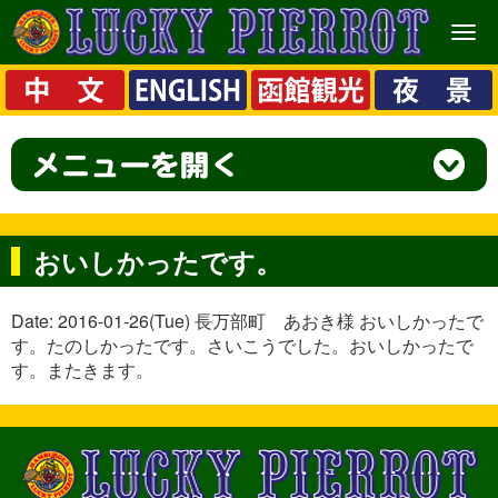
メ
ニ
ュ
ー
おいしかったです。
Date: 2016-01-26(Tue) 長万部町 あおき様 おいしかったで
す。たのしかったです。さいこうでした。おいしかったで
す。またきます。