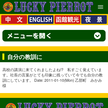
メ
ニ
ュ
ー
自分の教訓に
高校の講演に来てくれましたよね!? 私すごく覚えていま
す。社長の言葉がとても印象に残っていて今でも自分の教
訓にしています。 Date: 2011-01-10(Mon) 乙部町 みかみ
様