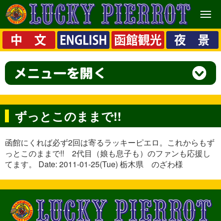
メ
ニ
ュ
ー
ずっとこのままで!!
函館にくれば必ず2回は寄るラッキーピエロ。これからもず
っとこのままで!! 2代目（娘も息子も）のファンも応援し
てます。 Date: 2011-01-25(Tue) 栃木県 のざわ様