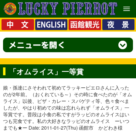
メ
ニ
ュ
ー
「オムライス」一等賞
娘・孫達にさそわれて初めてラッキーピエロさんに入った
のが2年前。（おくれている～）その時に食べたのが「オム
ライス」以後、ピザ・カレー・スパゲティ等、色々食べま
したが、やはり初めての味は忘れられず「オムライス」一
等賞です。普段は小食の私ですがラッピのオムライスはい
つも完食です。私の大好きなラッピのオムライス ーいつ
までも★ー Date: 2011-01-27(Thu) 函館市 かどわき様